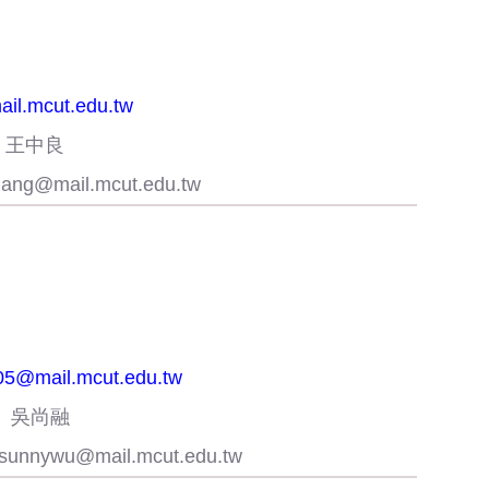
ail.mcut.edu.tw
：王中良
liang@mail.mcut.edu.tw
05@mail.mcut.edu.tw
： 吳尚融
sunnywu@mail.mcut.edu.tw