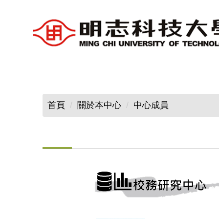
跳
到
主
要
內
容
區
首頁
關於本中心
中心成員