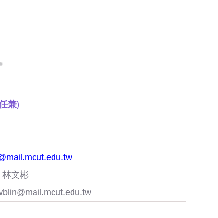
任兼)
mail.mcut.edu.tw
：林文彬
wblin@mail.mcut.edu.tw